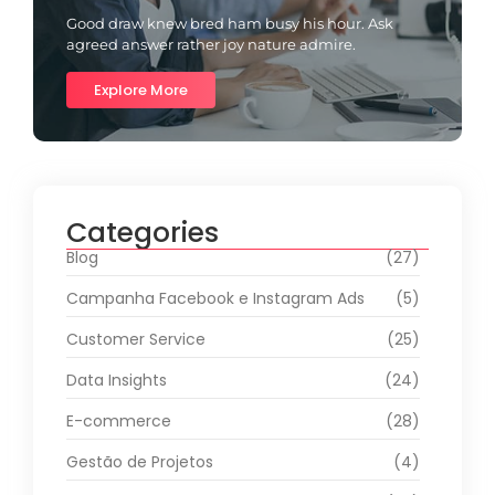
Good draw knew bred ham busy his hour. Ask
agreed answer rather joy nature admire.
Explore More
Categories
Blog
(27)
Campanha Facebook e Instagram Ads
(5)
Customer Service
(25)
Data Insights
(24)
E-commerce
(28)
Gestão de Projetos
(4)