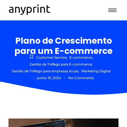
Plano de Crescimento
para um E-commerce
Customer Service
,
E-commerce
,
Gestão de Tráfego para E-commerce
,
Gestão de Tráfego para empresas locais
,
Marketing Digital
-
-
junho 19, 2024
No Comments