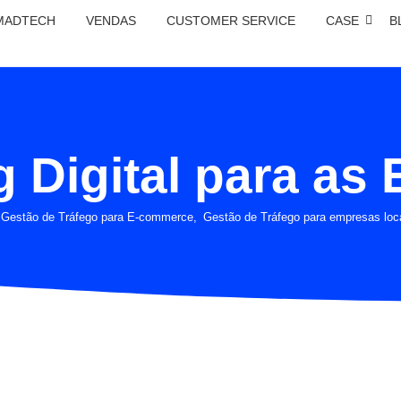
MADTECH
VENDAS
CUSTOMER SERVICE
CASE
B
g Digital para as
Gestão de Tráfego para E-commerce
,
Gestão de Tráfego para empresas loc