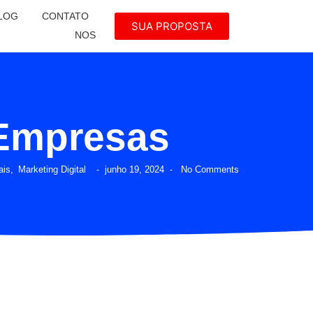
LOG
CONTATO
SUA PROPOSTA
NOS
 Empresas
ais
,
Marketing Digital
junho 19, 2024
No Comments
-
-