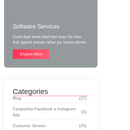
Software Services
Good draw knew bred ham busy his hour.
Ask agreed answer rather joy nature admire.
Explore More
Categories
Blog
(27)
Campanha Facebook e Instagram
(5)
Ads
Customer Service
(25)