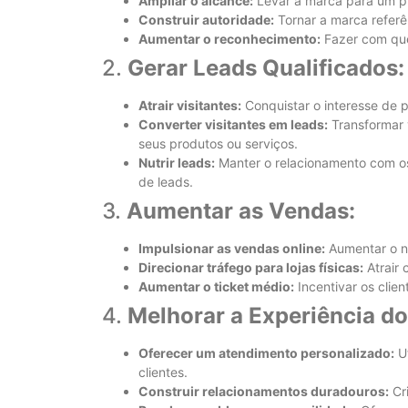
Ampliar o alcance:
Levar a marca para um pú
Construir autoridade:
Tornar a marca referê
Aumentar o reconhecimento:
Fazer com que
2.
Gerar Leads Qualificados:
Atrair visitantes:
Conquistar o interesse de p
Converter visitantes em leads:
Transformar v
seus produtos ou serviços.
Nutrir leads:
Manter o relacionamento com os 
de leads.
3.
Aumentar as Vendas:
Impulsionar as vendas online:
Aumentar o n
Direcionar tráfego para lojas físicas:
Atrair 
Aumentar o ticket médio:
Incentivar os clie
4.
Melhorar a Experiência do
Oferecer um atendimento personalizado:
Ut
clientes.
Construir relacionamentos duradouros:
Cri