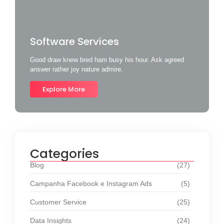
Software Services
Good draw knew bred ham busy his hour. Ask agreed
answer rather joy nature admire.
Explore More
Categories
Blog
(27)
Campanha Facebook e Instagram Ads
(5)
Customer Service
(25)
Data Insights
(24)