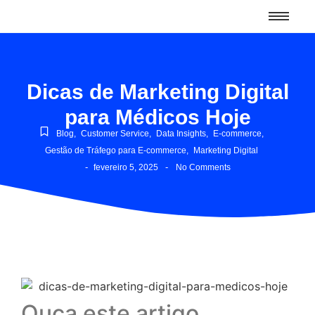
Dicas de Marketing Digital
para Médicos Hoje
Blog
,
Customer Service
,
Data Insights
,
E-commerce
,
Gestão de Tráfego para E-commerce
,
Marketing Digital
-
-
fevereiro 5, 2025
No Comments
Ouça este artigo